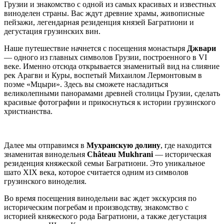
Грузии и знакомство с одной из самых красивых и известных
виноделен страны. Вас ждут древние храмы, живописные
пейзажи, легендарная резиденция князей Багратиони и
дегустация грузинских вин.
Наше путешествие начнется с посещения монастыря
Джвари
— одного из главных символов Грузии, построенного в VI
веке. Именно отсюда открывается знаменитый вид на слияние
рек Арагви и Куры, воспетый Михаилом Лермонтовым в
поэме «Мцыри». Здесь вы сможете насладиться
великолепными панорамами древней столицы Грузии, сделать
красивые фотографии и прикоснуться к истории грузинского
христианства.
Далее мы отправимся в
Мухранскую долину
, где находится
знаменитая винодельня
Château Mukhrani
— историческая
резиденция княжеской семьи Багратиони. Это уникальное
шато XIX века, которое считается одним из символов
грузинского виноделия.
Во время посещения винодельни вас ждет экскурсия по
историческим погребам и производству, знакомство с
историей княжеского рода Багратиони, а также дегустация