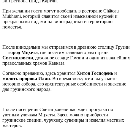
вин региона Шида Картли.
При желании гости могут пообедать в ресторане Château
Mukhrani, который славится своей изысканной кухней и
прекрасными видами на виноградники и территорию
поместья.
После винодельни мы отправимся в древнюю столицу Грузии
—
город Мцхета
, где посетим главный храм страны —
Светицховели
, духовное сердце Грузии и один из важнейших
православных храмов Кавказа.
Согласно преданию, здесь хранится
Хитон Господень
и
милоть пророка Илии
. Во время экскурсии вы узнаете
историю собора, его архитектурные особенности и значение
для грузинского народа.
После посещения Светицховели вас ждет прогулка по
уютным улочкам Мцхеты. Здесь можно приобрести
грузинские специи, чурчхелу, сувениры и изделия местных
мастеров.