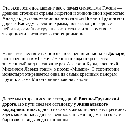
Эта экскурсия познакомит вас с двумя символами Грузии —
древней столицей страны Мцхетой и живописной крепостью
Ананури, расположенной на знаменитой Военно-Грузинской
дороге. Вас ждут древние храмы, потрясающие горные
пейзажи, семейное грузинское застолье и знакомство с
традициями грузинского гостеприимства.
Наше путешествие начнется с посещения монастыря
Джвари
,
построенного в VI веке. Именно отсюда открывается
знаменитый вид на слияние рек Арагви и Куры, воспетый
Михаилом Лермонтовым в поэме «Мцыри». С территории
монастыря открывается одна из самых красивых панорам
Грузии, а сама Мцхета видна как на ладони.
Далее мы отправимся по легендарной
Военно-Грузинской
дороге
. По пути сделаем остановку у
Жинвальского
водохранилища
, одного из самых живописных мест региона.
Здесь можно насладиться великолепными видами на горы и
бирюзовые воды водохранилища.