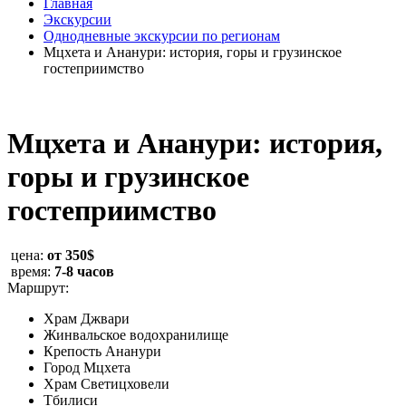
Главная
Экскурсии
Однодневные экскурсии по регионам
Мцхета и Ананури: история, горы и грузинское
гостеприимство
Мцхета и Ананури: история,
горы и грузинское
гостеприимство
цена:
от 350$
время:
7-8 часов
Маршрут:
Храм Джвари
Жинвальское водохранилище
Крепость Ананури
Город Мцхета
Храм Светицховели
Тбилиси